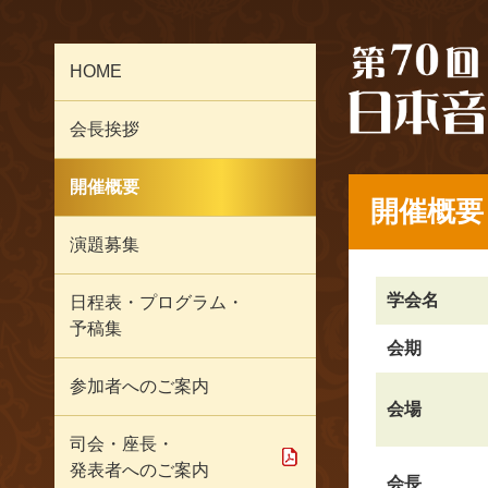
HOME
会長挨拶
開催概要
開催概要
演題募集
学会名
日程表・プログラム・
予稿集
会期
参加者へのご案内
会場
司会・座長・
発表者へのご案内
会長