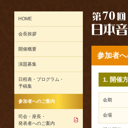
HOME
会長挨拶
開催概要
参加者へ
演題募集
1. 開催
日程表・プログラム・
予稿集
会期
参加者へのご案内
会場
司会・座長・
発表者へのご案内