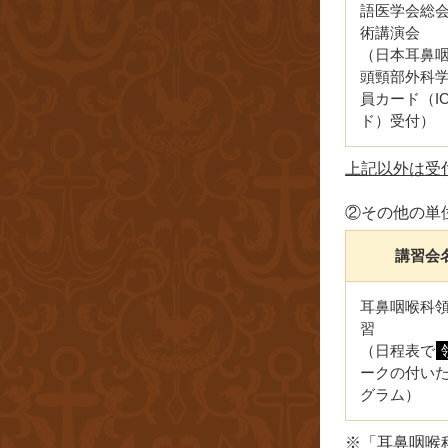
語医学会総
術講演会
（日本耳鼻
頭頸部外科
員カード（I
ド）受付）
上記以外は受
②その他の単
講習会
耳鼻咽喉科
習
（日程表で
ークの付い
グラム）
※「耳鼻咽喉