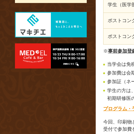
学生（医学
ポストコン
ポストコン
※
事前参加登
当学会は免
参加費は会
参加証（ネ
学生の方は
初期研修医
プログラム・
今回、印刷物
受付で参加費