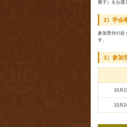
冊子）をお渡
2）学会
参加受付の近
す。
3）参加
10月2
10月2