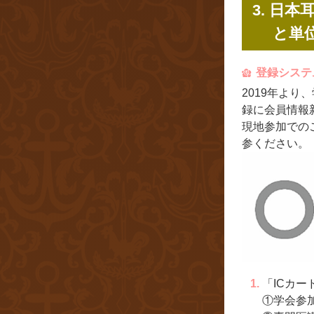
3. 日
と単
登録システ
2019年よ
録に会員情報
現地参加での
参ください。
「ICカ
①学会参