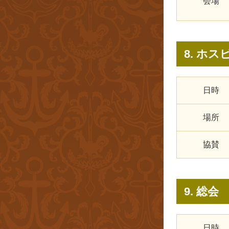
会場
8. ホ
日時
場所
協賛
9. 総会
日時