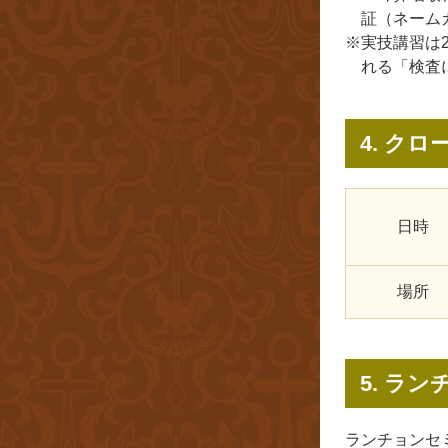
証（ネーム
※実技講習は
れる「検査
4. クロ
日時
場所
5. ラ
ランチョンセ