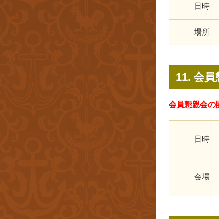
日時
場所
11. 会
会員懇親会の開
日時
会場