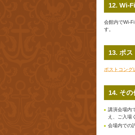
12. Wi-F
会館内でWi
す。
13. 
ポストコング
14. そ
講演会場内
え、ご入場
会場内での