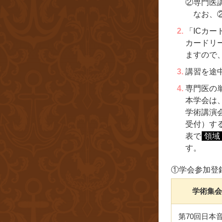
②専門医
なお、
「ICカー
カードリ
ますので
講習を途
専門医の
本学会は
学術講演
受付）す
表で
領域
す。
①学会参加登
学術集会
第70回日本