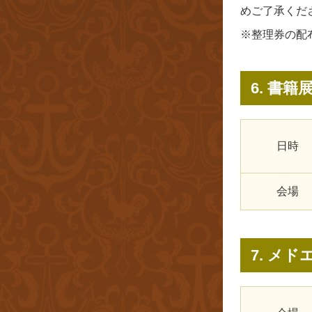
めご了承くだ
※整理券の配
6. 書
日時
会場
7. メ