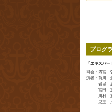
プログ
「エキスパー
司会
四宮 
演者
前川 
岩城 
宮田 
川村 
兒玉 