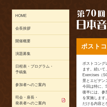
HOME
会長挨拶
開催概要
ポストコ
演題募集
ポストコング
日程表・プログラム・
ます。続いて、現在
予稿集
Exercises
景とエビデン
参加者へのご案内
今回は特に、
後半には、参加者
司会・座長・
を実施します
発表者へのご案内
だける内容と