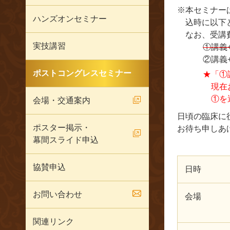
※本セミナー
ハンズオンセミナー
込時に以下
なお、受講
実技講習
①講義
②講義
ポストコングレスセミナー
★「①
現在
①を
会場・交通案内
日頃の臨床に
ポスター掲示・
お待ち申しあ
幕間スライド申込
協賛申込
日時
お問い合わせ
会場
関連リンク