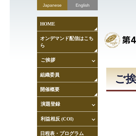
Japanese
English
HOME
オンデマンド配信はこち
ら
ご挨拶
組織委員
第65回日本核医学会
ご挨
学術総会
開催概要
第45回日本核医学技
術学会総会学術大会
演題登録
第65回日本核医学会
利益相反 (COI)
学術総会
日程表・プログラム
第65回日本核医学会