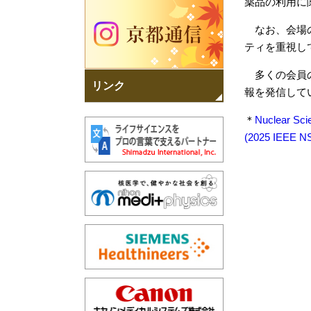
薬品の利用に
なお、会場の
ティを重視し
多くの会員の
リンク
報を発信して
＊
Nuclear Sci
(2025 IEEE N