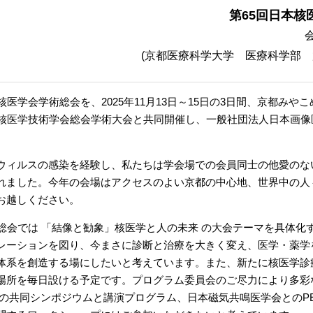
第65回日本核
(京都医療科学大学 医療科学部 
医学会学術総会を、2025年11月13日～15日の3日間、京都み
本核医学技術学会総会学術大会と共同開催し、一般社団法人日本画
ィルスの感染を経験し、私たちは学会場での会員同士の他愛のない
れました。今年の会場はアクセスのよい京都の中心地、世界中の人
お越しください。
総会では 「結像と勧象」核医学と人の未来 の大会テーマを具体化
レーションを図り、今まさに診断と治療を大きく変え、医学・薬学
体系を創造する場にしたいと考えています。また、新たに核医学診
場所を毎日設ける予定です。プログラム委員会のご尽力により多彩
との共同シンポジウムと講演プログラム、日本磁気共鳴医学会とのPET