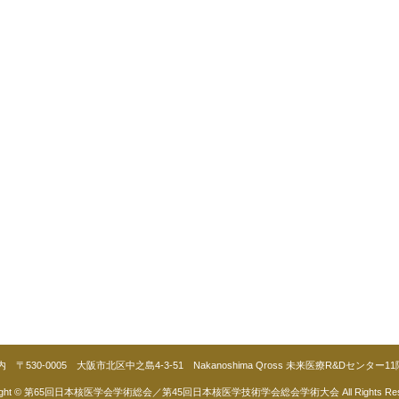
30-0005 大阪市北区中之島4-3-51 Nakanoshima Qross 未来医療R&Dセンター
right © 第65回日本核医学会学術総会／
第45回日本核医学技術学会総会学術大会 All Rights Rese