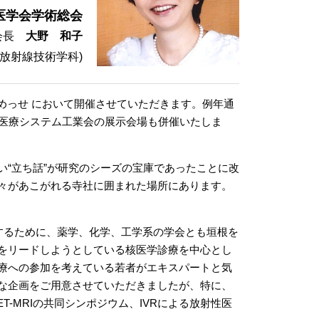
医学会学術総会
会長
大野 和子
放射線技術学科)
やこめっせ において開催させていただきます。例年通
像医療システム工業会の展示会場も併催いたしま
“立ち話”が研究のシーズの宝庫であったことに改
々があこがれる寺社に囲まれた場所にあります。
するために、薬学、化学、工学系の学会とも垣根を
をリードしようとしている核医学診療を中心とし
療への参加を考えている若者がエキスパートと気
な企画をご用意させていただきましたが、特に、
-MRIの共同シンポジウム、IVRによる放射性医