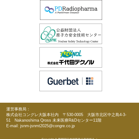
運営事務局：
株式会社コングレ大阪本社内 〒530-0005 大阪市北区中之島4-3-
51 Nakanoshima Qross 未来医療R&Dセンター11階
E-mail:
jsnm-jsnmt2025@congre.co.jp