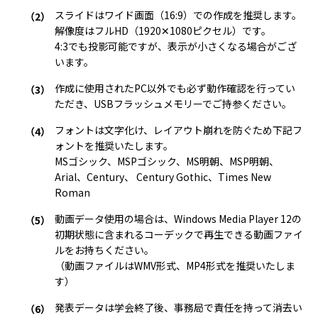
スライドはワイド画面（16:9）での作成を推奨します。
解像度はフルHD（1920✕1080ピクセル）です。
4:3でも投影可能ですが、表示が小さくなる場合がござ
います。
作成に使用されたPC以外でも必ず動作確認を行ってい
ただき、USBフラッシュメモリーでご持参ください。
フォントは文字化け、レイアウト崩れを防ぐため下記フ
ォントを推奨いたします。
MSゴシック、MSPゴシック、MS明朝、MSP明朝、
Arial、Century、 Century Gothic、Times New
Roman
動画データ使用の場合は、Windows Media Player 12の
初期状態に含まれるコーデックで再生できる動画ファイ
ルをお持ちください。
（動画ファイルはWMV形式、MP4形式を推奨いたしま
す）
発表データは学会終了後、事務局で責任を持って消去い