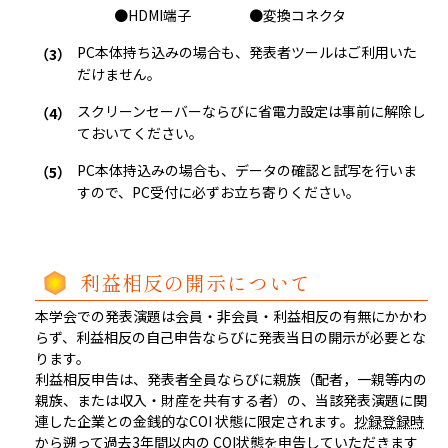
●
HDMI端子
●
変換コネクタ
PC本体持ち込みの場合も、発表者ツールはご利用いた
だけません。
スクリーンセーバーならびに省電力設定は事前に解除し
ておいてください。
PC本体持込みの場合も、データの確認と試写を行いま
すので、PC受付に必ずお立ち寄りください。
利益相反の開示について
本学会での発表演題は会員・非会員・利益相反の有無にかかわ
らず、利益相反の自己申告ならびに発表当日の開示が必要とな
ります。
利益相反申告は、発表者全員ならびに親族（配者，一親等内の
親族、または収入・財産を共有する者）の、当該発表演題に関
連した企業との金銭的なCOI 状態に限定されます。
抄録登録時
から遡って過去3年間以内の COI状態を申告していただきます