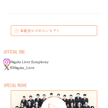
本総会ロゴのコンセプト
OFFICIAL SNS
Niigata Liver Symphony
@Niigata_Liver
SPECIAL MOVIE