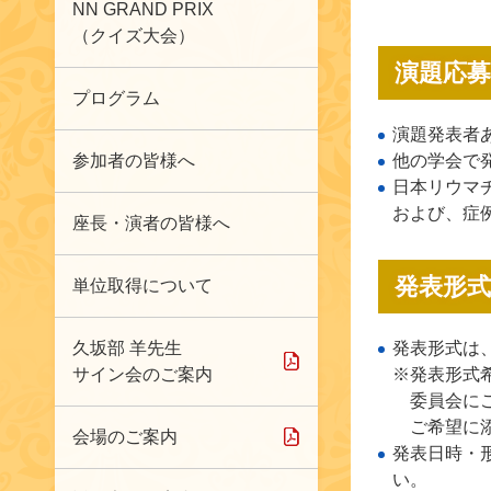
NN GRAND PRIX
（クイズ大会）
演題応募
プログラム
演題発表者
参加者の皆様へ
他の学会で
日本リウマ
および、症
座長・演者の皆様へ
発表形
単位取得について
久坂部 羊先生
発表形式は
サイン会のご案内
※発表形式
委員会に
ご希望に
会場のご案内
発表日時・
い。