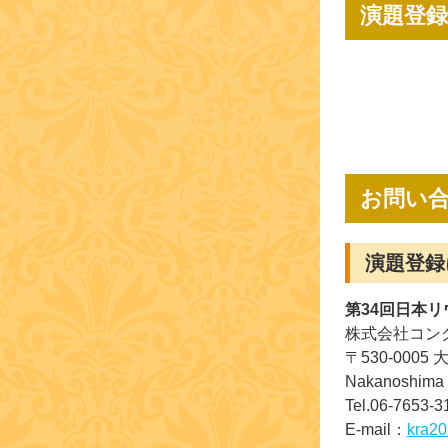
演題登
お問い
演題登録
第34回日本
株式会社コン
〒530-0005
Nakanoshi
Tel.06-7653-
E-mail：
kra20