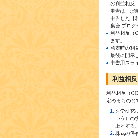
の利益相反（
申告は、演
申告した【
集会 プロ
利益相反（
ます。
発表時の利
最後に開示
申告用スラ
利益相反
利益相反（C
定めるものと
医学研究
いう）の
上とする
株式の保