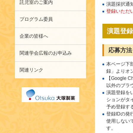
託児室のご案内
演題採択通
登録いただ
プログラム委員
演題登
企業の皆様へ
応募方法
関連学会広報のお申込み
本ページ下
関連リンク
録」よりオ
【Google
以外のブラ
演題登録を
ションがタ
予め登録す
登録IDの発
使用しない
す。