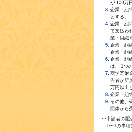
が 10
企業・組
とする。
企業・組
て支払わ
業・組織
企業・組
企業・組
企業・組
は、 1
奨学寄附
告者が所
万円以上
企業・組
その他、
団体から
※申請者の配
1〜3の事