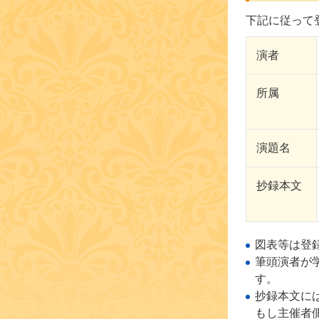
下記に従って
演者
所属
演題名
抄録本文
図表等は登
筆頭演者が
す。
抄録本文に
もし主催者