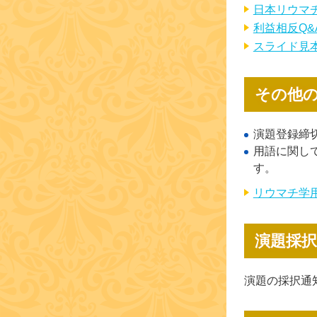
日本リウマ
利益相反Q&
スライド見
その他
演題登録締
用語に関し
す。
リウマチ学
演題採択
演題の採択通