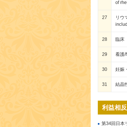
of rh
27
リウマチ
inclu
28
臨床（内
29
看護/N
30
妊娠・出
31
結晶性関
利益相反
第34回日