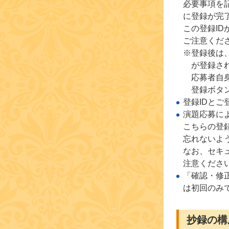
必要事項を
に登録が完
この登録I
ご注意くだ
※登録後は
が登録さ
応募者自
登録ボタ
登録IDと
演題応募に
こちらの登
忘れないよ
なお、セキ
注意くださ
「確認・修
は初回のみ
抄録の構