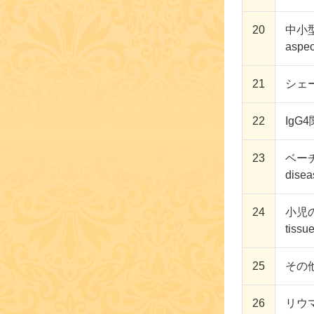
20
中小型血
aspec
21
シェー
22
IgG4
23
ベーチ
disea
24
小児の
tissu
25
その他の
26
リウマ