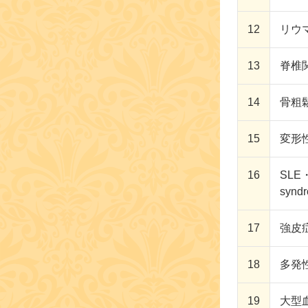
12
リウマチ
13
脊椎関節
14
骨粗鬆症
15
変形性関
16
SLE
syndr
17
強皮症・
18
多発性筋
19
大型血管