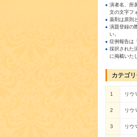
演者名、所
文の文字フ
薬剤は原則
演題登録の
い。
症例報告は
採択された
に掲載いた
カテゴリ
1
リウマ
2
リウマ
3
リウマチ