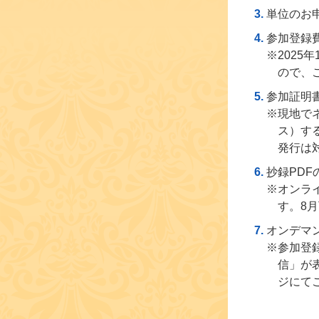
単位のお
参加登録
※2025
ので、
参加証明
※現地で
ス）す
発行は
抄録PDF
※オンラ
す。8
オンデマ
※参加登
信」が
ジにて