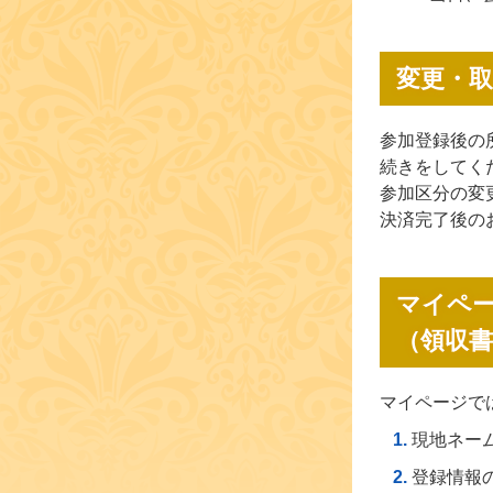
変更・
参加登録後の
続きをしてく
参加区分の変
決済完了後の
マイペ
（領収
マイページで
現地ネー
登録情報