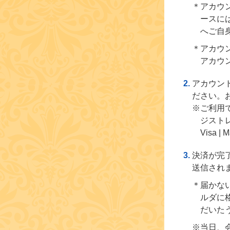
＊アカウ
ースに
へご自
＊アカウ
アカウ
アカウン
ださい。
※ご利用
ジスト
Visa | M
決済が完
送信され
＊届かな
ルダに
だいた
※当日、