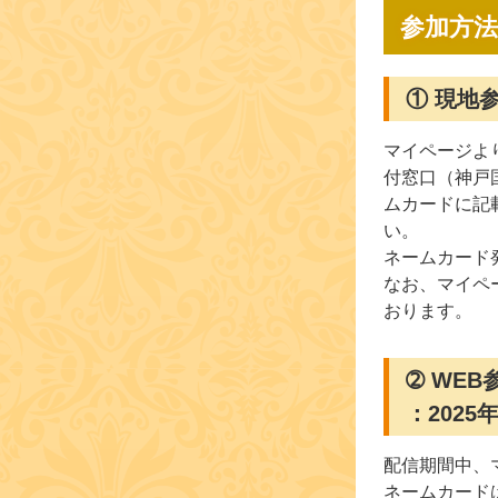
参加方法
① 現地参
マイページよ
付窓口（神戸
ムカードに記
い。
ネームカード
なお、マイペ
おります。
➁ WE
：2025
配信期間中、
ネームカード