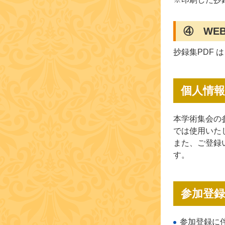
④ WE
抄録集PDF
個人情報
本学術集会の
では使用いた
また、ご登録
す。
参加登
参加登録に