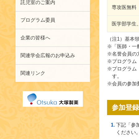
託児室のご案内
専攻医無料
プログラム委員
医学部学生
企業の皆様へ
（注1）基本
※「医師・一
※名誉会員の
関連学会広報のお申込み
※プログラム
※プログラム
関連リンク
す。
※会員の参加
参加登録
下記「参
ください