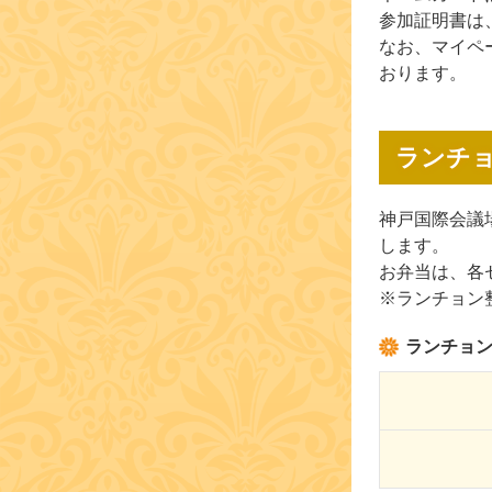
参加証明書は
なお、マイペ
おります。
ランチ
神戸国際会議
します。
お弁当は、各
※ランチョン
ランチョ