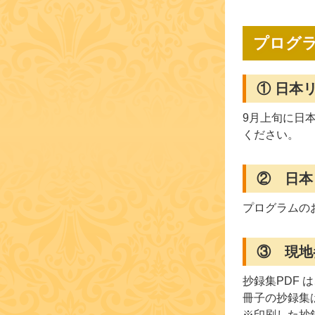
プログ
① 日本
9月上旬に日
ください。
② 日本
プログラムの
③ 現地
抄録集PDF
冊子の抄録集
※印刷した抄