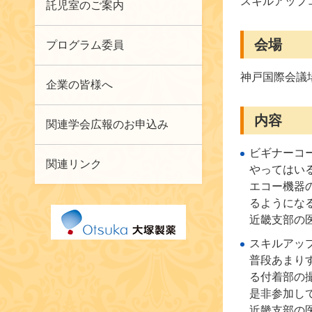
スキルアップコー
託児室のご案内
会場
プログラム委員
神戸国際会議
企業の皆様へ
内容
関連学会広報のお申込み
ビギナーコ
関連リンク
やってはい
エコー機器
るようにな
近畿支部の
スキルアッ
普段あまり
る付着部の
是非参加し
近畿支部の