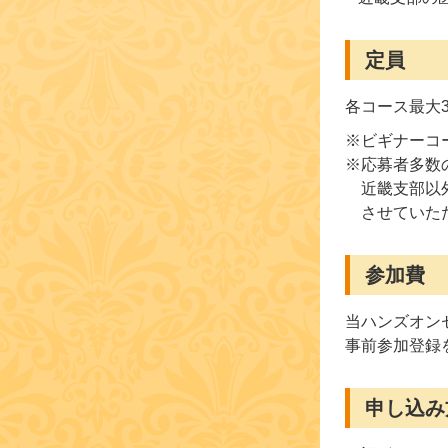
定員
各コース最大
※ビギナーコ
※応募者多数
近畿支部以
させていた
参加費
当ハンズオン
事前参加登録
申し込み