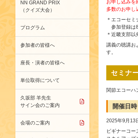
お申し込みを
NN GRAND PRIX
多数のお申し
（クイズ大会）
＊エコーセミ
参加登録は
プログラム
＊近畿支部以
講義の聴講お
参加者の皆様へ
す。
座長・演者の皆様へ
セミナ
単位取得について
関節エコーハ
久坂部 羊先生
サイン会のご案内
開催日時
2025年9月1
会場のご案内
ビギナーコース 