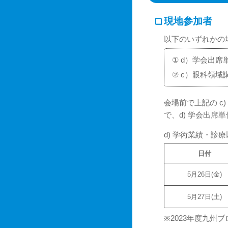
現地参加者
❏
以下のいずれかの
①
d）学会出席
②
c）眼科領域
会場前で上記の 
で、d) 学会出席
d) 学術業績・診
日付
5月26日(金)
5月27日(土)
※
2023年度九