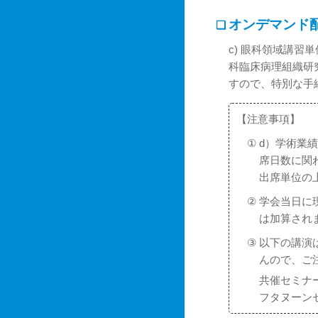
オンデマンド
❏
c) 眼科領域講習
科臨床病理組織研
すので、特別な手
【注意事項】
①
d）学術業
席日数に関
出席単位の
②
学会当日に
は加算され
③
以下の講演
んので、ご
共催セミナ
フタヌーン