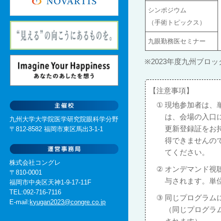
シンポジウム
（手術トピックス）
九眼勤務医セミナー
※
2023年度九州ブ
【注意事項】
①
現地参加者は、
は、会場の入口
九州大学大学院医学研究院眼科学分野
更新登録証をお
〒812-8582 福岡市東区馬出3-1-1
得できませんの
てください。
株式会社コングレ
②
オンデマンド視
〒810-0001
与されます。単
福岡市中央区天神1-9-17-11F
TEL:092-716-7116
③
同じプログラム
E-mail:
kyugan2023@congre.co.jp
（同じプログラ