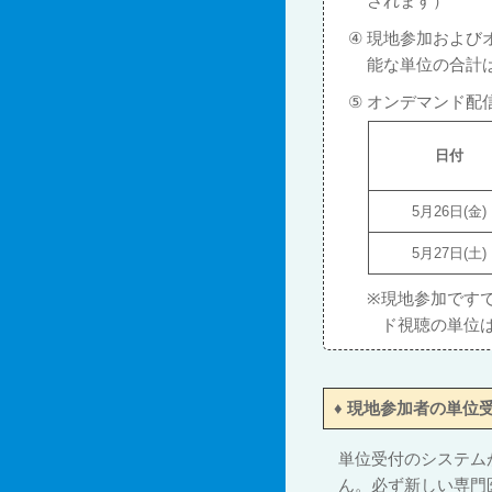
されます）
④
現地参加および
能な単位の合計
⑤
オンデマンド配
日付
5月26日(金)
5月27日(土)
※
現地参加です
ド視聴の単位
♦
現地参加者の単位
単位受付のシステム
ん。必ず新しい専門