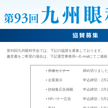
第93回九州眼科学会では、下記の協賛を募集しております。
趣意書をご希望の場合は、下記運営事務局へE-mailにてご連
•
共催セミナー
締め切りまし
•
企業展示
申込締切：2月
•
抄録集広告掲載
申込締切：2月
•
HPバナー広告
申込締切：5月