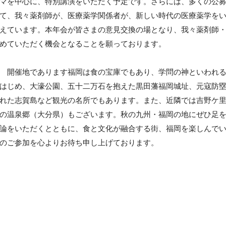
マを中心に、特別講演をいただく予定です。さらには、多くの公
て、我々薬剤師が、医療薬学関係者が、新しい時代の医療薬学を
えています。本年会が皆さまの意見交換の場となり、我々薬剤師
めていただく機会となることを願っております。
開催地であります福岡は食の宝庫でもあり、学問の神といわれる
はじめ、大濠公園、五十二万石を抱えた黒田藩福岡城址、元寇防
れた志賀島など観光の名所でもあります。また、近隣では吉野ケ
の温泉郷（大分県）もございます。秋の九州・福岡の地にぜひ足
論をいただくとともに、食と文化が融合する街、福岡を楽しんで
のご参加を心よりお待ち申し上げております。