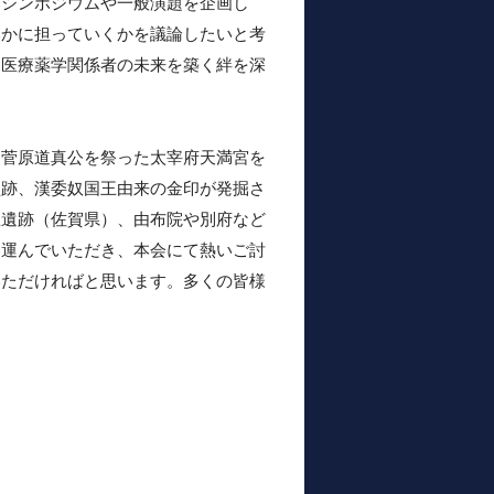
募シンポジウムや一般演題を企画し
いかに担っていくかを議論したいと考
・医療薬学関係者の未来を築く絆を深
菅原道真公を祭った太宰府天満宮を
塁跡、漢委奴国王由来の金印が発掘さ
里遺跡（佐賀県）、由布院や別府など
を運んでいただき、本会にて熱いご討
いただければと思います。多くの皆様