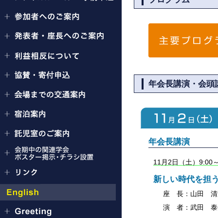
年会長講演・会頭
年会長講演
11月2日（土）9:0
新しい時代を担う
座 長：
山田 清
演 者：
武田 泰