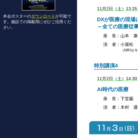
11月2日（土）13:
本会ポスターの
ダウンロード
が可能で
DXが医療の現場
す。施設での掲載用にぜひご活用くだ
～全ての医療従
さい。
座 長：
山本 康
演 者：
小屋松 
（NRIセ
特別講演4
11月2日（土）14:
AI時代の医療
座 長：
下堂薗 
演 者：
木村 通