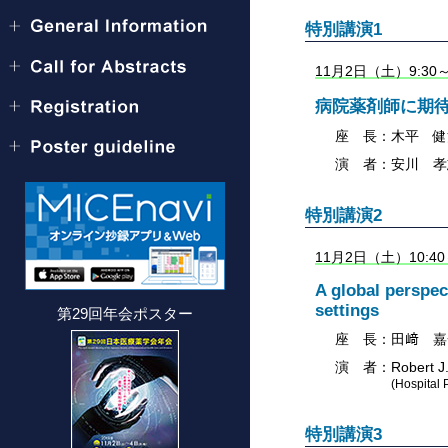
特別講演1
11月2日（土）9:3
病院薬剤師に期
座 長：
木平 健
演 者：
安川 孝
特別講演2
11月2日（土）10:
A global perspec
settings
第29回年会ポスター
座 長：
田﨑 嘉
演 者：
Robert J
(Hospital 
特別講演3