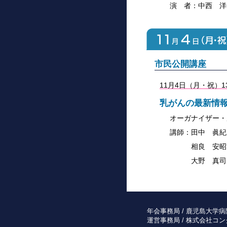
演 者：中西 洋
市民公開講座
11月4日（月・祝）1
乳がんの最新情
オーガナイザー・
講師：
田中 眞紀
相良 安昭
大野 真司
年会事務局 /
鹿児島大学病
運営事務局 /
株式会社コン