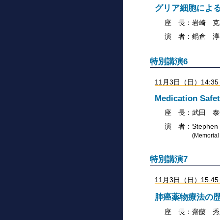
グリア細胞によ
座 長：岩崎 克
演 者：鍋倉 淳
特別講演6
11月3日（日）14:
Medication Safe
座 長：
武田 泰
演 者：
Stephen 
(
Memorial 
特別講演7
11月3日（日）15:
肺癌薬物療法の
座 長：齋藤 秀