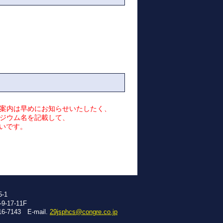
案内は早めにお知らせいたしたく、
ジウム名を記載して、
幸いです。
-1
-17-11F
16-7143 E-mail.
29jsphcs@congre.co.jp