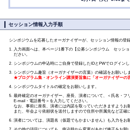
セッション情報入力手順
シンポジウムを応募したオーガナイザーが、セッション情報の登
1.
入力画面へは、本ページ1番下の【公募シンポジウム セッシ
ださい。
2.
シンポジウムの申込時にご自身で登録したIDとPWでログイン
3.
シンポジウム趣旨（オーガナイザーの言葉）の確認をお願いし
★プログラム集・オンライン講演要旨集に「オーガナイザーの
4.
シンポジウムタイトルの確定をお願いします。
5.
最終確定のオーガナイザー、座長、演者について、＜氏名・フ
E-mail・電話番号＞を入力してください。
なお、事前に座長、演者には内諾を取っていただきますようお
また、年会より依頼状を送付しますので住所や所属先など正確
6.
演者については、演題名（仮題でもかまいません）も入力をお
7.
その他の項目についても、申込時から変更があれば修正をお願