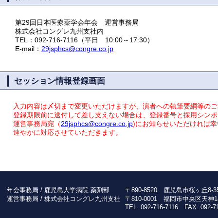
第29回日本医療薬学会年会 運営事務局
株式会社コングレ九州支社内
TEL：092-716-7116（平日 10:00～17:30）
E-mail：
29jsphcs@congre.co.jp
セッション情報登録画面
入力内容は〆切まで変更いただけますが、演者への執筆要綱等のご
登録期限前に送付して差し支えない場合は、登録番号と採用シンポ
運営事務局宛（
29jsphcs@congre.co.jp
)にお知らせいただければ
速やかに対応させていただきます。
年会事務局 /
鹿児島大学病院 薬剤部
〒890-8520 鹿児島市桜ヶ丘8-35
運営事務局 /
株式会社コングレ九州支社
〒810-0001 福岡市中央区天神1-9
TEL. 092-716-7116 FAX. 092-7