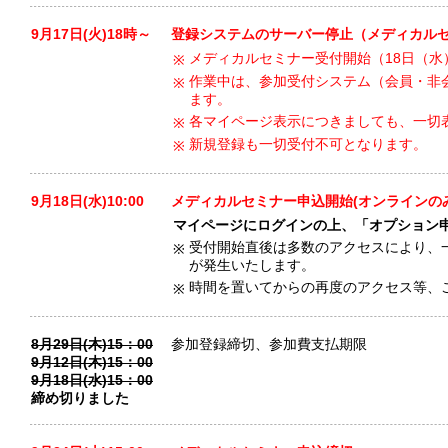
9月17日(火)18時～
登録システムのサーバー停止（メディカル
メディカルセミナー受付開始（18日（水）
※
作業中は、参加受付システム（会員・非
※
ます。
各マイページ表示につきましても、一切
※
新規登録も一切受付不可となります。
※
9月18日(水)10:00
メディカルセミナー申込開始(オンラインの
マイページにログインの上、「オプション
受付開始直後は多数のアクセスにより、
※
が発生いたします。
時間を置いてからの再度のアクセス等、
※
8月29日(木)15：00
参加登録締切、参加費支払期限
9月12日(木)15：00
9月18日(水)15：00
締め切りました