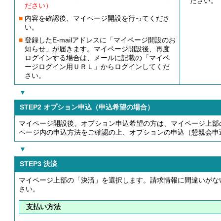
ださい。
ださい）
■
内容を確認後、マイページ開設を行ってくださ
い。
■
登録したE-mailアドレスに「マイページ開設のお
知らせ」が届きます。マイページ開設後、再度
ログインする場合は、メールに記載の「マイペ
ージログイン用ＵＲＬ」からログインしてくだ
さい。
▼
STEP2 オプション申込（申込希望の場合）
マイページ開設後、オプション申込希望の方は、マイページ上部
ページ内の申込方法をご確認の上、オプションの申込（懇親会申
▼
STEP3 決済
マイページ上部の「決済」を選択します。請求情報に間違いがな
さい。
支払い方法