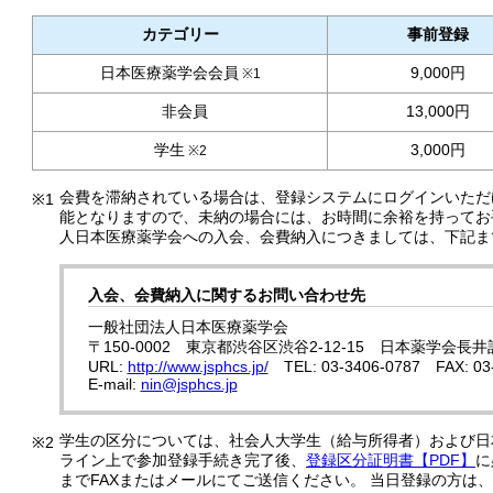
カテゴリー
事前登録
日本医療薬学会会員
9,000円
※1
非会員
13,000円
学生
3,000円
※2
会費を滞納されている場合は、登録システムにログインいただ
※1
能となりますので、未納の場合には、お時間に余裕を持ってお
人日本医療薬学会への入会、会費納入につきましては、下記ま
入会、会費納入に関するお問い合わせ先
一般社団法人日本医療薬学会
〒150-0002 東京都渋谷区渋谷2-12-15 日本薬学会長井
URL:
http://www.jsphcs.jp/
TEL: 03-3406-0787 FAX: 03
E-mail:
nin@jsphcs.jp
学生の区分については、社会人大学生（給与所得者）および日
※2
ライン上で参加登録手続き完了後、
登録区分証明書【PDF】
に
までFAXまたはメールにてご送信ください。 当日登録の方は