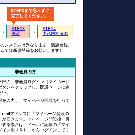
STEP3まで忘れずに
完了してください。
STEP3
STEP4
→
→
決済
申込内容確認
込のシステムは異なります。演題登録、
テムでは新規登録をお願いします）
非会員の方
下部の「非会員ログイン（マイページ
ボタンをクリックし、開設ページに進
さい。
報を入力し、マイページ開設を行って
。
-mailアドレスに「マイページ開設の
」が届きます。マイページ開設後、再
ンする場合は、メールに記載の「マイ
グイン用ＵＲＬ」からログインしてく