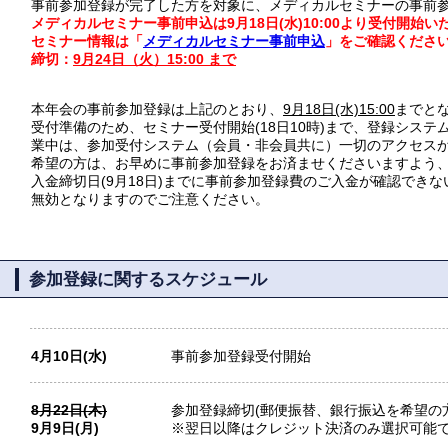
事前参加登録が完了した方を対象に、メディカルセミナーの事前
メディカルセミナー事前申込は9月18日(水)10:00より受付開始い
セミナー情報は「
メディカルセミナー事前申込
」をご確認くださ
締切：
9月24日（火）15:00 まで
本年会の事前参加登録は上記のとおり、
9月18日(水)15:00
までとな
受付準備のため、セミナー受付開始(18日10時)まで、登録システ
業中は、参加受付システム（会員・非会員共に）一切のアクセス
希望の方は、お早めに事前参加登録をお済ませくださいますよう
入金締切日(9月18日)までに事前参加登録費のご入金が確認でき
無効となりますのでご注意ください。
参加登録に関するスケジュール
4月10日(水)
事前参加登録受付開始
8月22日(木)
参加登録締切(郵便振替、銀行振込を希望の方
9月9日(月)
※翌日以降はクレジット決済のみ選択可能