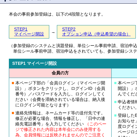
本会の事前参加登録は、以下の4段階となります。
STEP1
STEP2
→
マイページ開設
オプション申込（申込希望の場合）
（
参加登録のシステムと演題登録、単位シール事前申請、宿泊申
単位シール事前申請、宿泊申込をされていても、参加登録シス
STEP1 マイページ開設
会員の方
■
本ページ下部の「会員ログイン（マイページ開
■
本ページ
設）」ボタンをクリックし、ログインID（会員
開設）」
番号）／パスワードを入力し、ログインしてく
んでくだ
ださい（会費を滞納されている場合は、納入後
■
申込者情
にログイン可能となります）
ください
■
連絡先情報は、ネームカード等の送付先です。
■
登録したE
修正が必要な場合、情報を修正し、「日中の連
お知らせ
絡先電話番号」を入力してください
（このペー
度ログイ
ジで修正された内容は本年会にのみ使用する
ページロ
為、会員情報には反映されませんのでご注意く