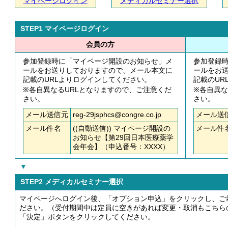
マイページログイン
メディカルセミナー選択
STEP1 マイページログイン
会員の方
参加登録時に「マイページ開設のお知らせ」メ
参加登録
ールをお送りしておりますので、メール本文に
ールをお
記載のURLよりログインしてください。
記載のUR
※各自異なるURLとなりますので、ご注意くだ
※各自異な
さい。
さい。
メール送信元
reg-29jsphcs@congre.co.jp
メール送
メール件名
((自動送信)) マイページ開設の
メール件
お知らせ【第29回日本医療薬学
会年会】（申込番号：XXXX）
▼
STEP2 メディカルセミナー選択
マイページへログイン後、「オプション申込」をクリックし、ご
ださい。（受付期間中は定員に空きがあれば変更・取消もこちら
「決定」ボタンをクリックしてください。