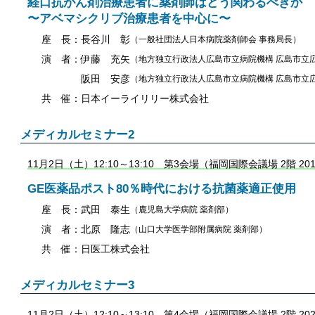
経口抗がん剤治療患者に薬剤師はどう関わるべきか
〜アベマシクリブ治療患者を中心に〜
座 長：
長谷川 彰
（一般社団法人日本病院薬剤師会 事務局長）
演 者：
伊藤 充矢
（地方独立行政法人広島市立病院機構 広島市立
阪田 安彦
（地方独立行政法人広島市立病院機構 広島市立
共 催：
日本イーライリリー株式会社
メディカルセミナー2
11月2日（土）12:10～13:10 第3会場（福岡国際会議場 2階 20
GE医薬品ポスト80％時代における抗菌薬適正使用
座 長：
武田 泰生
（鹿児島大学病院 薬剤部）
演 者：
北原 隆志
（山口大学医学部附属病院 薬剤部）
共 催：
日医工株式会社
メディカルセミナー3
11月2日（土）12:10～13:10 第4会場（福岡国際会議場 2階 20