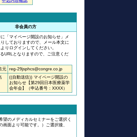
申込内容確認
非会員の方
時に「マイページ開設のお知らせ」メ
送りしておりますので、メール本文に
Lよりログインしてください。
るURLとなりますので、ご注意くだ
信元
reg-29jsphcs@congre.co.jp
名
((自動送信)) マイページ開設の
お知らせ【第29回日本医療薬学
会年会】（申込番号：XXXX）
希望のメディカルセミナーをご選択く
の画面より可能です。）ご選択後、