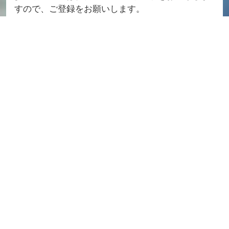
すので、ご登録をお願いします。
[https://www.entry-sys.net/form/jastro2025/jastro202
5_fm7_10/input.php]