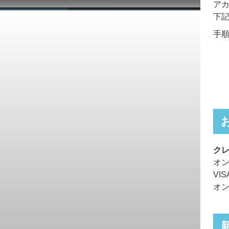
ア
下
手
ク
オ
VI
オ