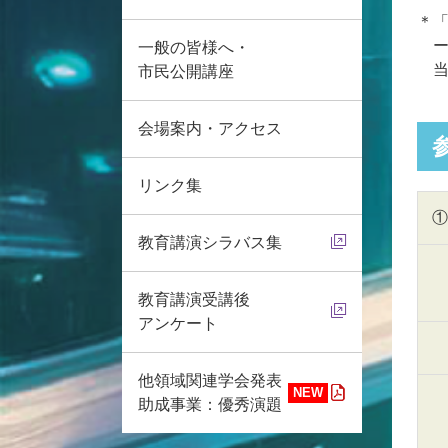
＊
一般の皆様へ・
市民公開講座
会場案内・アクセス
リンク集
①
教育講演シラバス集
教育講演受講後
アンケート
他領域関連学会発表
助成事業：優秀演題