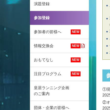
演題登録
参加登録
参加者の皆様へ
情報交換会
おもてなし
注目プログラム
皇居ランニング企画
①
のご案内
20
②
団体・企業の皆様へ
20