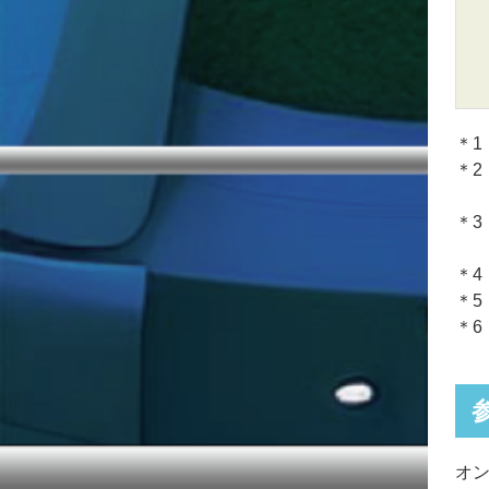
＊1
＊
＊
＊
＊
＊
オ