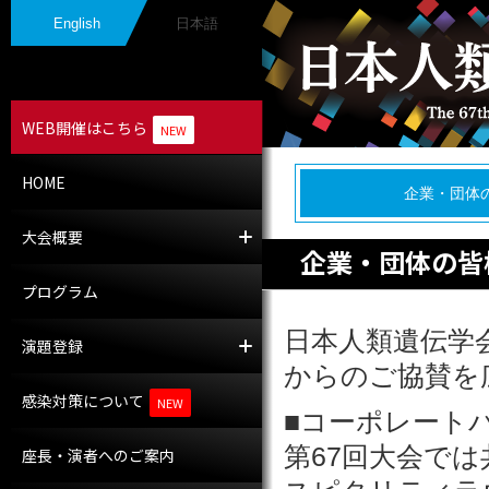
English
日本語
WEB開催はこちら
NEW
HOME
企業・団体
大会概要
大会長挨拶
開催概要
企業・団体の皆
プログラム
日本人類遺伝学
演題登録
演題募集
採択演題
からのご協賛を
感染対策について
NEW
■コーポレート
第67回大会で
座長・演者へのご案内