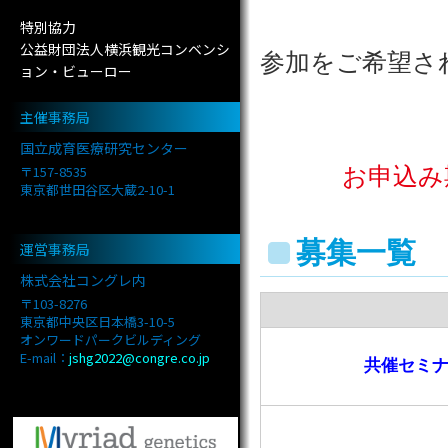
特別協力
公益財団法人横浜観光コンベンシ
参加をご希望さ
ョン・ビューロー
主催事務局
国立成育医療研究センター
〒157-8535
お申込み
東京都世田谷区大蔵2-10-1
募集一覧
運営事務局
株式会社コングレ内
〒103-8276
東京都中央区日本橋3-10-5
オンワードパークビルディング
E-mail：
jshg2022@congre.co.jp
共催セミ