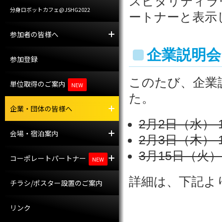
スピタリティラ
分身ロボットカフェ@JSHG2022
ートナーと表示
参加者の皆様へ
参加者への案内
託児室
企業説明会
参加登録
このたび、企業
単位取得のご案内
NEW
た。
企業・団体の皆様へ
プレスの皆様へ
企業・団体の皆様へ
2月2日（水） 15
会場・宿泊案内
会場案内
宿泊案内
2月3日（木） 18
3月15日（火）15
コーポレートパートナー
コーポレートパートナー
共催セミナー
NEW
詳細は、下記よ
チラシ/ポスター設置のご案内
リンク