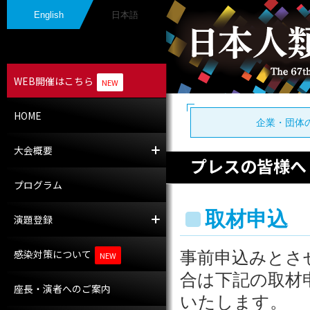
English
日本語
WEB開催はこちら
NEW
HOME
企業・団体
大会概要
大会長挨拶
開催概要
プレスの皆様へ
プログラム
取材申込
演題登録
演題募集
採択演題
感染対策について
事前申込みとさ
NEW
合は下記の取材
座長・演者へのご案内
いたします。