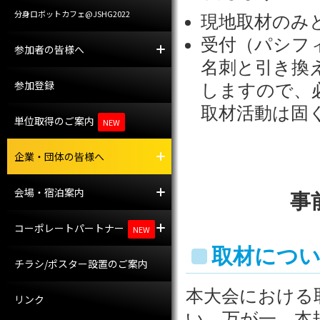
分身ロボットカフェ@JSHG2022
現地取材のみ
受付（パシフ
参加者の皆様へ
参加者への案内
託児室
名刺と引き換
参加登録
しますので、
取材活動は固
単位取得のご案内
NEW
企業・団体の皆様へ
プレスの皆様へ
企業・団体の皆様へ
会場・宿泊案内
会場案内
宿泊案内
事
コーポレートパートナー
コーポレートパートナー
共催セミナー
NEW
取材につ
チラシ/ポスター設置のご案内
本大会における
リンク
い。万が一、本