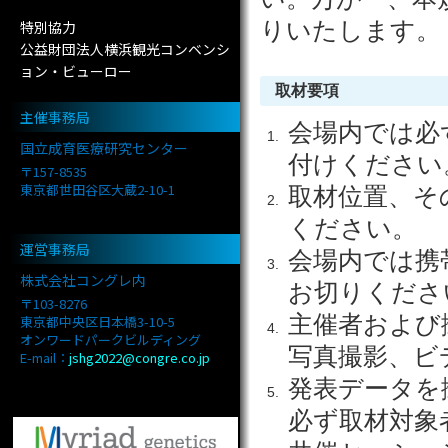
りいたします。
特別協力
公益財団法人横浜観光コンベンシ
ョン・ビューロー
取材要項
主催事務局
会場内では必
国立成育医療研究センター
付けください
〒157-8535
東京都世田谷区大蔵2-10-1
取材位置、そ
ください。
運営事務局
会場内では携
株式会社コングレ内
お切りくださ
〒103-8276
主催者および
東京都中央区日本橋3-10-5
オンワードパークビルディング
写真撮影、ビ
E-mail：
jshg2022@congre.co.jp
発表データを
必ず取材対象