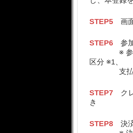
し、本登録
STEP5
画面
STEP6
参加
※ 参加登
区分 ※1、
支払い方
STEP7
クレ
き
STEP8
決済