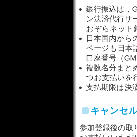
銀行振込は，
ン決済代⾏サ
おぞらネット
⽇本国内から
ページも⽇本
⼝座番号（G
複数名分まと
つお支払いを
⽀払期限は決
キャンセ
参加登録後の取