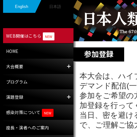
English
日本語
WEB開催はこちら
NEW
HOME
参加登録
大会概要
大会長挨拶
開催概要
本大会は、ハイ
プログラム
デマンド配信(
参加をご希望の
演題登録
演題募集
採択演題
加登録を行って
感染対策について
NEW
当日、密を避け
で、ご理解ご協
座長・演者へのご案内