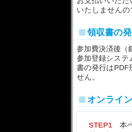
お支払いいただ
いたしませんの
領収書の発
参加費決済後（
参加登録システ
書の発行はPD
せん。
オンライ
STEP1
本ペ