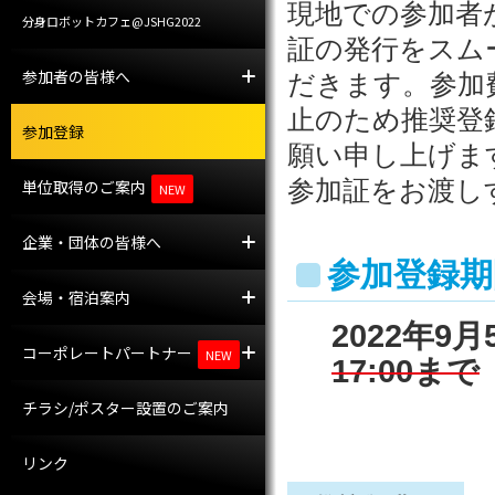
現地での参加者
分身ロボットカフェ@JSHG2022
証の発行をスム
参加者の皆様へ
参加者への案内
託児室
だきます。参加
止のため推奨登
参加登録
願い申し上げま
参加証をお渡し
単位取得のご案内
NEW
企業・団体の皆様へ
企業・団体の皆様へ
プレスの皆様へ
参加登録期
会場・宿泊案内
会場案内
宿泊案内
2022年9月
コーポレートパートナー
コーポレートパートナー
共催セミナー
NEW
17:00まで
チラシ/ポスター設置のご案内
リンク