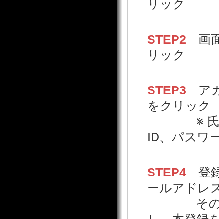
リック
STEP2
画面
リック
STEP3
アカ
をクリック
※ 氏名、
ID、パスワ
STEP4
登録
ールアドレ
そのメール