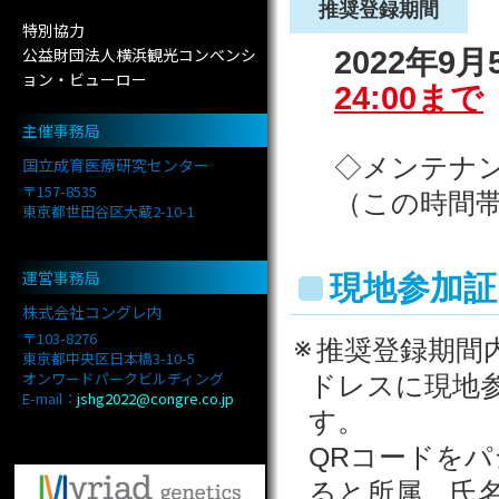
推奨登録期間
特別協力
公益財団法人横浜観光コンベンシ
2022年9月
ョン・ビューロー
24:00まで
主催事務局
◇メンテナンス
国立成育医療研究センター
〒157-8535
（この時間
東京都世田谷区大蔵2-10-1
運営事務局
現地参加証
株式会社コングレ内
〒103-8276
推奨登録期間
東京都中央区日本橋3-10-5
オンワードパークビルディング
ドレスに現地
E-mail：
jshg2022@congre.co.jp
す。
QRコードを
ると所属、氏