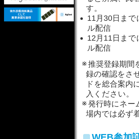
す。
11月30日ま
ル配信
12月11日ま
ル配信
推奨登録期間
録の確認をさ
ドを総合案内
入ください。
発行時にネー
場内では必ず
WEB参加