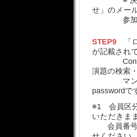
※ 決済が
せ」のメー
参加登録
STEP9
「ログ
が記載され
Confit
演題の検索
マンド配
passwo
※1 会員
いただきま
会員番号が
せください