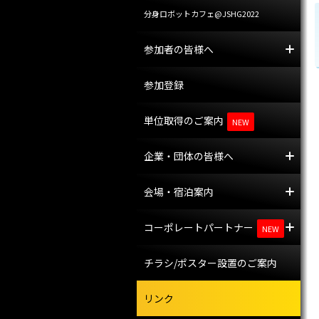
分身ロボットカフェ@JSHG2022
参加者の皆様へ
参
託
参加登録
単位取得のご案内
NEW
企業・団体の皆様へ
企
プ
会場・宿泊案内
会
宿
コーポレートパートナー
コ
共
NEW
チラシ/ポスター設置のご案内
リンク