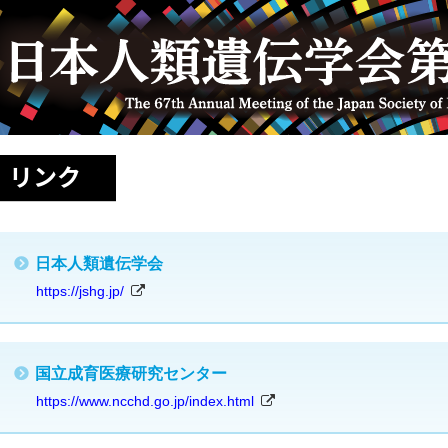
リンク
会長挨拶
催概要
日本人類遺伝学会
https://jshg.jp/
題募集
択演題
国立成育医療研究センター
https://www.ncchd.go.jp/index.html