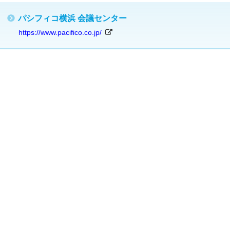
パシフィコ横浜 会議センター
https://www.pacifico.co.jp/
加者への案内
児室
業・団体の皆様へ
レスの皆様へ
場案内
泊案内
ーポレートパートナー
催セミナー