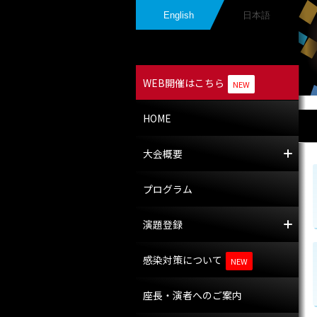
English
日本語
WEB開催はこちら
NEW
HOME
大会概要
大
開
プログラム
演題登録
演
採
感染対策について
NEW
座長・演者へのご案内