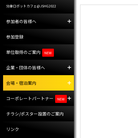
分身ロボットカフェ@JSHG2022
参加者の皆様へ
参加者への案内
託児室
参加登録
単位取得のご案内
NEW
企業・団体の皆様へ
企業・団体の皆様へ
プレスの皆様へ
会場案内
宿泊案内
会場・宿泊案内
コーポレートパートナー
コーポレートパートナー
共催セミナー
NEW
チラシ/ポスター設置のご案内
リンク