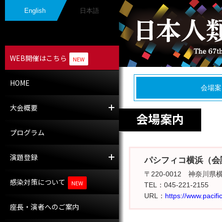
English
日本語
WEB開催はこちら
NEW
HOME
会場案
大会概要
大会長挨拶
開催概要
会場案内
プログラム
演題登録
演題募集
採択演題
パシフィコ横浜（会
〒220-0012 神奈川県
感染対策について
NEW
TEL：045-221-2155
URL：
https://www.pacifi
座長・演者へのご案内