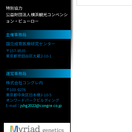
特別協力
公益財団法人横浜観光コンベンシ
ョン・ビューロー
主催事務局
国立成育医療研究センター
〒157-8535
東京都世田谷区大蔵2-10-1
運営事務局
株式会社コングレ内
〒103-8276
東京都中央区日本橋3-10-5
オンワードパークビルディング
E-mail：
jshg2022@congre.co.jp