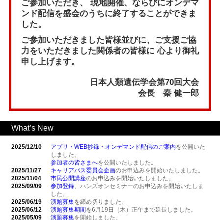
ご参加いただき、
現地開催、ならびにオンデマ
ンド配信を盛会のうちに終了することができま
した。
ご参加いただきました皆様並びに、ご支援ご協
力をいただきました関係者の皆様に
心より御礼
申し上げます。
日本人類遺伝学会第70回大会
会長 秦 健一郎
What’s New
2025/12/10
アプリ・WEB抄録・オンデマンド配信のご案内
を公開いた
しました。
参加者の皆さまへ
を公開いたしました。
2025/11/27
キャリアパス委員会企画
のお申込みを開始いたしました。
2025/11/04
市民公開講座
のお申込みを開始いたしました。
2025/09/09
参加登録
、ハンズオンセミナーのお申込みを開始いたしま
した。
2025/06/19
演題募集
を締め切りました。
2025/06/12
演題募集期間
を6月19日（木）正午まで延長しました。
2025/05/09
演題募集
を開始しました。