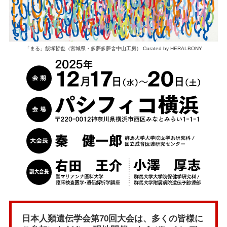
「まる」飯塚哲也（宮城県・多夢多夢舎中山工房） Curated by HERALBONY
日本人類遺伝学会第70回大会は、多くの皆様に