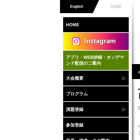
English
日本語
HOME
アプリ・WEB抄録・オンデマ
ンド配信のご案内
大会概要
大
開
プログラム
演題登録
演
参加登録