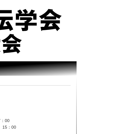
：00
15：00