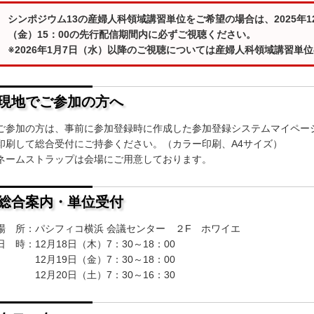
シンポジウム13の産婦人科領域講習単位をご希望の場合は、2025年12
（金）15：00の先行配信期間内に必ずご視聴ください。
加者の皆さまへ
位取得のご案内
児室のご案内
子視聴ルーム
※2026年1月7日（水）以降のご視聴については産婦人科領域講習単
現地でご参加の方へ
イクロアレイ染色体検査
ディカルバイオインフォ
ンズオンセミナー2025
ティクス ワークショップ
ご参加の方は、事前に参加登録時に作成した参加登録システムマイペー
印刷して総合受付にご持参ください。（カラー印刷、A4サイズ）
ネームストラップは会場にご用意しております。
総合案内・単位受付
場 所：パシフィコ横浜 会議センター ２F ホワイエ
日 時：12月18日（木）7：30～18：00
12月19日（金）7：30～18：00
12月20日（土）7：30～16：30
協賛企業・団体の皆さま
者会ブース申込