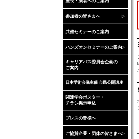
座長・演者へのご案内
参加者の皆さまへ
参
単
託
親
共催セミナーのご案内
マ
メ
ハンズオンセミナーのご案内
ハ
マ
キャリアパス委員会企画の
ご案内
日本学術会議主催 市民公開講座
関連学会ポスター・
チラシ掲示申込
プレスの皆様へ
ご
ご協賛企業・団体の皆さまへ
患
へ